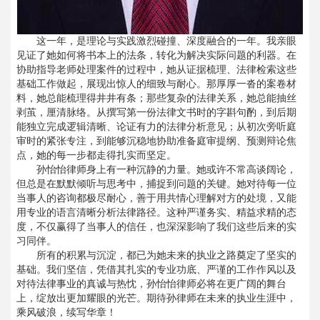
这一年，是理论与实践激烈碰撞、深度融合的一年。我亲眼
见证了她如何将书本上的法条，转化为解决实际问题的利器。在
协助指导老师处理案件的过程中，她从证据梳理、法律检索这些
基础工作做起，展现出惊人的细致与耐心。那厚厚一沓的案卷材
料，她总能梳理得井井有条；那些复杂的法律关系，她总能抽丝
剥茧，厘清脉络。从撰写第一份法律文书时的字斟句酌，到后期
能独立完成逻辑清晰、论证有力的法律分析意见；从初次旁听庭
审时的紧张专注，到能够沉稳地协助准备庭审提纲、预测辩论焦
点，她的每一步都走得扎实而坚定。
孙怡怡律师身上有一种沉静的力量。她或许不常高谈阔论，
但总是在默默倾听与思考中，捕捉到问题的关键。她对待每一位
当事人的咨询都极尽耐心，善于用共情心理解对方的处境，又能
用专业的语言清晰分析法律路径。这种严谨务实、精益求精的态
度，不仅赢得了当事人的信任，也深深影响了我们这些后来的实
习同伴。
所有的积累与沉淀，都已为她未来的执业之路奠定了坚实的
基础。我们坚信，凭借其扎实的专业功底、严谨的工作作风以及
对待法律事业的真诚与热忱，孙怡怡律师必将在更广阔的舞台
上，绽放出更加耀眼的光芒。期待孙律师在未来的执业生涯中，
乘风破浪，续写华章！